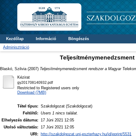
Kezdőlap
Információ
Böngészés
Adminisztráció
Teljesítménymenedzsment r
Blaskó, Szilvia
(2007)
Teljesítménymenedzsment rendszer a Magyar Telekom 
Kézirat
gy201708140932.pdf
Restricted to Registered users only
Download (7MB)
Tétel típus:
Szakdolgozat (Szakdolgozat)
Feltöltő:
Users 1 nincs találat.
Elhelyezés dátuma:
17 Júni 2021 12:05
Utolsó változtatás:
17 Júni 2021 12:05
URI:
http://szakdolgozat.uni-eszterhazy.hu/id/eprint/5531