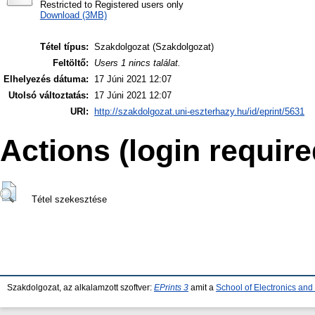
Restricted to Registered users only
Download (3MB)
Tétel típus:
Szakdolgozat (Szakdolgozat)
Feltöltő:
Users 1 nincs találat.
Elhelyezés dátuma:
17 Júni 2021 12:07
Utolsó változtatás:
17 Júni 2021 12:07
URI:
http://szakdolgozat.uni-eszterhazy.hu/id/eprint/5631
Actions (login require
Tétel szekesztése
Szakdolgozat, az alkalamzott szoftver:
EPrints 3
amit a
School of Electronics an