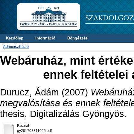
Kezdőlap
Információ
Böngészés
Adminisztráció
Webáruház, mint értéke
ennek feltételei
Durucz, Ádám
(2007)
Webáruház
megvalósítása és ennek feltétele
thesis, Digitalizálás Gyöngyös.
Kézirat
gy201708311025.pdf