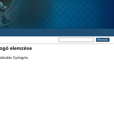
fogó elemzése
talizálás Gyöngyös.