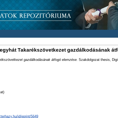
egyhát Takarékszövetkezet gazdálkodásának át
ékszövetkezet gazdálkodásának átfogó elemzése.
Szakdolgozat thesis, Digi
at)
zterhazy.hu/id/eprint/5649