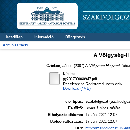
Kezdőlap
Információ
Böngészés
Adminisztráció
A Völgység-H
Czinkon, János
(2007)
A Völgység-Hegyhát Takar
Kézirat
gy201709060947.pdf
Restricted to Registered users only
Download (4MB)
Tétel típus:
Szakdolgozat (Szakdolgoz
Feltöltő:
Users 1 nincs találat.
Elhelyezés dátuma:
17 Júni 2021 12:07
Utolsó változtatás:
17 Júni 2021 12:07
URI:
http://szakdolgozat.uni-es