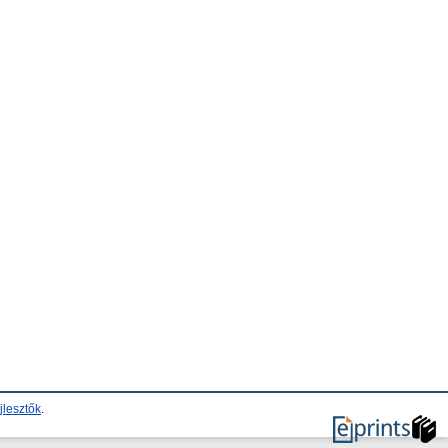
jlesztők
.