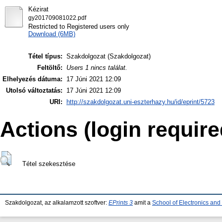
Kézirat
gy201709081022.pdf
Restricted to Registered users only
Download (6MB)
Tétel típus:
Szakdolgozat (Szakdolgozat)
Feltöltő:
Users 1 nincs találat.
Elhelyezés dátuma:
17 Júni 2021 12:09
Utolsó változtatás:
17 Júni 2021 12:09
URI:
http://szakdolgozat.uni-eszterhazy.hu/id/eprint/5723
Actions (login require
Tétel szekesztése
Szakdolgozat, az alkalamzott szoftver:
EPrints 3
amit a
School of Electronics an