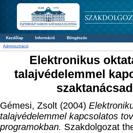
Kezdőlap
Információ
Böngészés
Adminisztráció
Elektronikus okta
talajvédelemmel kap
szaktanácsad
Gémesi, Zsolt
(2004)
Elektronik
talajvédelemmel kapcsolatos to
programokban.
Szakdolgozat the