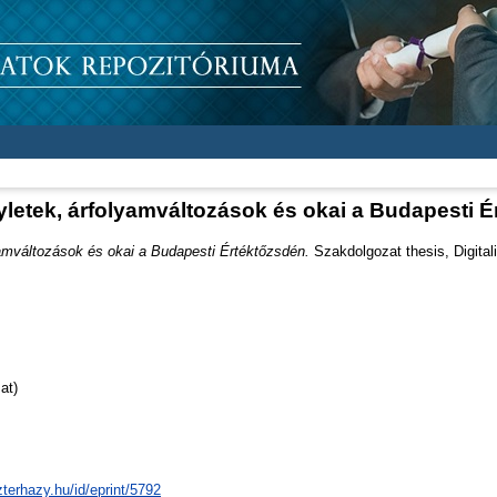
letek, árfolyamváltozások és okai a Budapesti 
yamváltozások és okai a Budapesti Értéktőzsdén.
Szakdolgozat thesis, Digita
at)
zterhazy.hu/id/eprint/5792