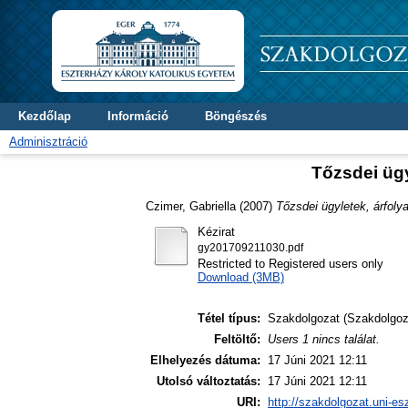
Kezdőlap
Információ
Böngészés
Adminisztráció
Tőzsdei ügy
Czimer, Gabriella
(2007)
Tőzsdei ügyletek, árfol
Kézirat
gy201709211030.pdf
Restricted to Registered users only
Download (3MB)
Tétel típus:
Szakdolgozat (Szakdolgoz
Feltöltő:
Users 1 nincs találat.
Elhelyezés dátuma:
17 Júni 2021 12:11
Utolsó változtatás:
17 Júni 2021 12:11
URI:
http://szakdolgozat.uni-es