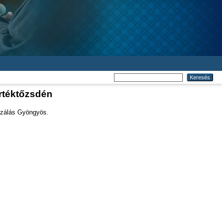
Értéktőzsdén
lizálás Gyöngyös.