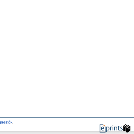
jlesztők
.