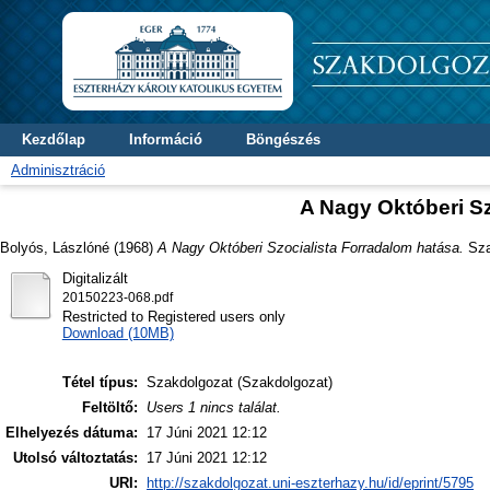
Kezdőlap
Információ
Böngészés
Adminisztráció
A Nagy Októberi Sz
Bolyós, Lászlóné
(1968)
A Nagy Októberi Szocialista Forradalom hatása.
Sza
Digitalizált
20150223-068.pdf
Restricted to Registered users only
Download (10MB)
Tétel típus:
Szakdolgozat (Szakdolgozat)
Feltöltő:
Users 1 nincs találat.
Elhelyezés dátuma:
17 Júni 2021 12:12
Utolsó változtatás:
17 Júni 2021 12:12
URI:
http://szakdolgozat.uni-eszterhazy.hu/id/eprint/5795