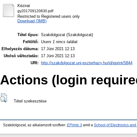
Kézirat
gy201709120830.pdf
Restricted to Registered users only
Download (3MB)
Tétel típus:
Szakdolgozat (Szakdolgozat)
Feltöltő:
Users 1 nincs találat.
Elhelyezés dátuma:
17 Júni 2021 12:13
Utolsó változtatás:
17 Júni 2021 12:13
URI:
http://szakdolgozat.uni-eszterhazy.hu/id/eprint/5844
Actions (login require
Tétel szekesztése
Szakdolgozat, az alkalamzott szoftver:
EPrints 3
amit a
School of Electronics an