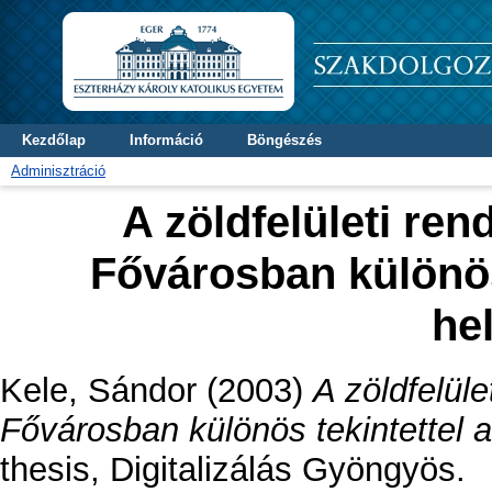
Kezdőlap
Információ
Böngészés
Adminisztráció
A zöldfelületi ren
Fővárosban különös 
he
Kele, Sándor
(2003)
A zöldfelüle
Fővárosban különös tekintettel a 
thesis, Digitalizálás Gyöngyös.