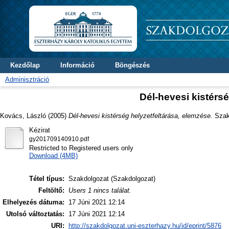
Kezdőlap
Információ
Böngészés
Adminisztráció
Dél-hevesi kistérs
Kovács, László
(2005)
Dél-hevesi kistérség helyzetfeltárása, elemzése.
Szakd
Kézirat
gy201709140910.pdf
Restricted to Registered users only
Download (4MB)
Tétel típus:
Szakdolgozat (Szakdolgozat)
Feltöltő:
Users 1 nincs találat.
Elhelyezés dátuma:
17 Júni 2021 12:14
Utolsó változtatás:
17 Júni 2021 12:14
URI:
http://szakdolgozat.uni-eszterhazy.hu/id/eprint/5876