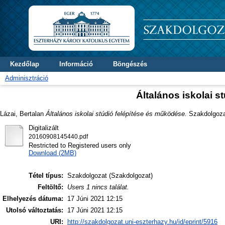
Kezdőlap
Információ
Böngészés
Adminisztráció
Általános iskolai 
Lázai, Bertalan
Általános iskolai stúdió felépítése és működése.
Szakdolgozat
Digitalizált
20160908145440.pdf
Restricted to Registered users only
Download (2MB)
Tétel típus:
Szakdolgozat (Szakdolgozat)
Feltöltő:
Users 1 nincs találat.
Elhelyezés dátuma:
17 Júni 2021 12:15
Utolsó változtatás:
17 Júni 2021 12:15
URI:
http://szakdolgozat.uni-eszterhazy.hu/id/eprint/5916