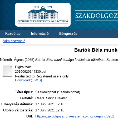
Kezdőlap
Információ
Böngészés
Adminisztráció
Bartók Béla munk
Németh, Ágnes
(1965)
Bartók Béla munkássága leveleinek tükrében.
Szakdolg
Digitalizált
20160920144330.pdf
Restricted to Registered users only
Download (16MB)
Tétel típus:
Szakdolgozat (Szakdolgozat)
Feltöltő:
Users 1 nincs találat.
Elhelyezés dátuma:
17 Júni 2021 12:16
Utolsó változtatás:
17 Júni 2021 12:16
URI:
http://szakdolgozat.uni-eszterhazy.hu/id/eprint/5951