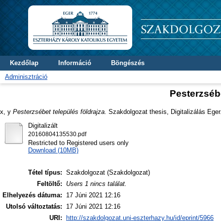
Kezdőlap
Információ
Böngészés
Adminisztráció
Pesterzsébe
x, y
Pesterzsébet település földrajza.
Szakdolgozat thesis, Digitalizálás Eger
Digitalizált
20160804135530.pdf
Restricted to Registered users only
Download (10MB)
Tétel típus:
Szakdolgozat (Szakdolgozat)
Feltöltő:
Users 1 nincs találat.
Elhelyezés dátuma:
17 Júni 2021 12:16
Utolsó változtatás:
17 Júni 2021 12:16
URI:
http://szakdolgozat.uni-eszterhazy.hu/id/eprint/5966