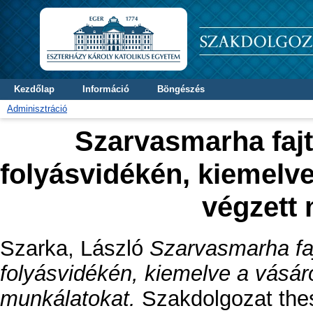
Kezdőlap
Információ
Böngészés
Adminisztráció
Szarvasmarha fajta
folyásvidékén, kiemelv
végzett
Szarka, László
Szarvasmarha faj
folyásvidékén, kiemelve a vásá
munkálatokat.
Szakdolgozat thesi