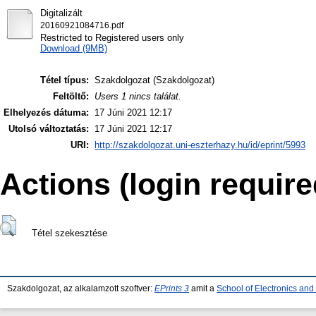
Digitalizált
20160921084716.pdf
Restricted to Registered users only
Download (9MB)
Tétel típus:
Szakdolgozat (Szakdolgozat)
Feltöltő:
Users 1 nincs találat.
Elhelyezés dátuma:
17 Júni 2021 12:17
Utolsó változtatás:
17 Júni 2021 12:17
URI:
http://szakdolgozat.uni-eszterhazy.hu/id/eprint/5993
Actions (login require
Tétel szekesztése
Szakdolgozat, az alkalamzott szoftver:
EPrints 3
amit a
School of Electronics an