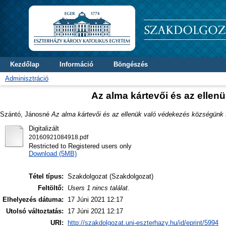
Kezdőlap
Információ
Böngészés
Adminisztráció
Az alma kártevői és az ellen
Szántó, Jánosné
Az alma kártevői és az ellenük való védekezés községünk t
Digitalizált
20160921084918.pdf
Restricted to Registered users only
Download (5MB)
Tétel típus:
Szakdolgozat (Szakdolgozat)
Feltöltő:
Users 1 nincs találat.
Elhelyezés dátuma:
17 Júni 2021 12:17
Utolsó változtatás:
17 Júni 2021 12:17
URI:
http://szakdolgozat.uni-eszterhazy.hu/id/eprint/5994