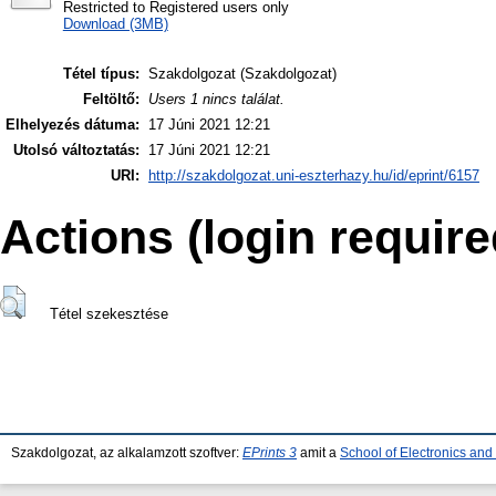
Restricted to Registered users only
Download (3MB)
Tétel típus:
Szakdolgozat (Szakdolgozat)
Feltöltő:
Users 1 nincs találat.
Elhelyezés dátuma:
17 Júni 2021 12:21
Utolsó változtatás:
17 Júni 2021 12:21
URI:
http://szakdolgozat.uni-eszterhazy.hu/id/eprint/6157
Actions (login require
Tétel szekesztése
Szakdolgozat, az alkalamzott szoftver:
EPrints 3
amit a
School of Electronics an