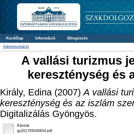
Kezdőlap
Információ
Böngészés
Adminisztráció
A vallási turizmus 
kereszténység és 
Király, Edina
(2007)
A vallási tu
kereszténység és az iszlám sz
Digitalizálás Gyöngyös.
Kézirat
gy201709200834.pdf