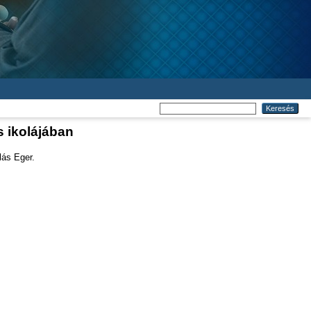
s ikolájában
lás Eger.