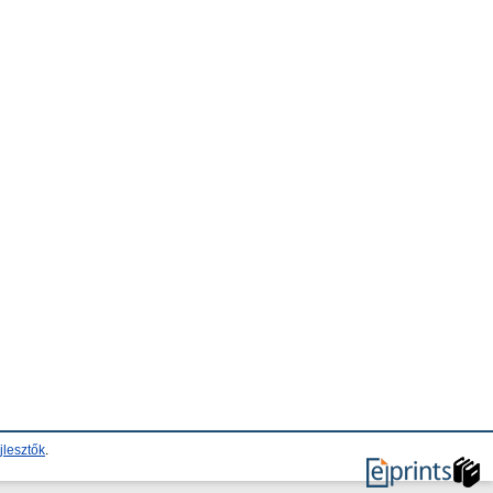
jlesztők
.