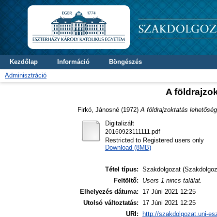
Kezdőlap
Információ
Böngészés
Adminisztráció
A földrajzo
Firkó, Jánosné
(1972)
A földrajzoktatás lehetőség
Digitalizált
20160923111111.pdf
Restricted to Registered users only
Download (8MB)
Tétel típus:
Szakdolgozat (Szakdolgoz
Feltöltő:
Users 1 nincs találat.
Elhelyezés dátuma:
17 Júni 2021 12:25
Utolsó változtatás:
17 Júni 2021 12:25
URI:
http://szakdolgozat.uni-es