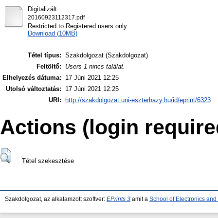
Digitalizált
20160923112317.pdf
Restricted to Registered users only
Download (10MB)
Tétel típus:
Szakdolgozat (Szakdolgozat)
Feltöltő:
Users 1 nincs találat.
Elhelyezés dátuma:
17 Júni 2021 12:25
Utolsó változtatás:
17 Júni 2021 12:25
URI:
http://szakdolgozat.uni-eszterhazy.hu/id/eprint/6323
Actions (login require
Tétel szekesztése
Szakdolgozat, az alkalamzott szoftver:
EPrints 3
amit a
School of Electronics an