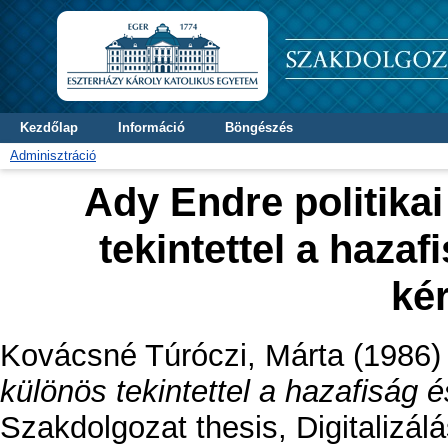
Kezdőlap
Információ
Böngészés
Adminisztráció
Ady Endre politikai
tekintettel a haza
ké
Kovácsné Túróczi, Márta
(1986
különös tekintettel a hazafiság 
Szakdolgozat thesis, Digitalizálá