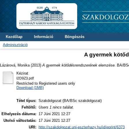
Kezdőlap
Információ
Böngészés
Adminisztráció
A gyermek kötő
Lázárová, Monika
(2013)
A gyermek kötődésrendszerének elemzése.
BA/BSc 
Kézirat
I2D9Z3.pdf
Restricted to Registered users only
Download (1MB)
Tétel típus:
Szakdolgozat (BA/BSc szakdolgozat)
Feltöltő:
Users 1 nincs találat.
Elhelyezés dátuma:
17 Júni 2021 12:27
Utolsó változtatás:
17 Júni 2021 12:27
URI:
http://szakdolgozat.uni-eszterhazy.hu/id/eprint/6373