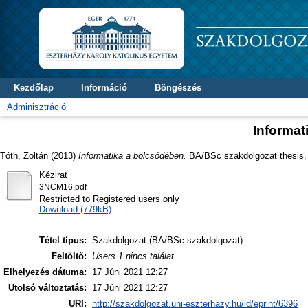
Kezdőlap
Információ
Böngészés
Adminisztráció
Informat
Tóth, Zoltán
(2013)
Informatika a bölcsődében.
BA/BSc szakdolgozat thesis, D
Kézirat
3NCM16.pdf
Restricted to Registered users only
Download (779kB)
Tétel típus:
Szakdolgozat (BA/BSc szakdolgozat)
Feltöltő:
Users 1 nincs találat.
Elhelyezés dátuma:
17 Júni 2021 12:27
Utolsó változtatás:
17 Júni 2021 12:27
URI:
http://szakdolgozat.uni-eszterhazy.hu/id/eprint/6396