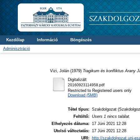
Kezdőlap
Információ
Böngészés
Adminisztráció
Vizi, Jolán
(1979)
Tragikum és konfliktus Arany J
Digitalizált
20160923114958.pdf
Restricted to Registered users only
Download (5MB)
Tétel típus:
Szakdolgozat (Szakdolgoz
Feltöltő:
Users 1 nincs találat.
Elhelyezés dátuma:
17 Júni 2021 12:28
Utolsó változtatás:
17 Júni 2021 12:28
URI:
http://szakdolgozat.uni-es