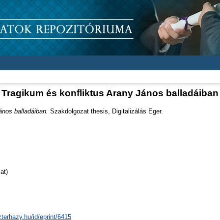
Tragikum és konfliktus Arany János balladáiban
ános balladáiban.
Szakdolgozat thesis, Digitalizálás Eger.
at)
zterhazy.hu/id/eprint/6415