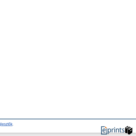
jlesztők
.