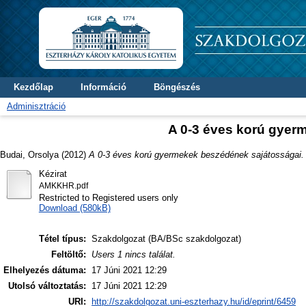
Kezdőlap
Információ
Böngészés
Adminisztráció
A 0-3 éves korú gyer
Budai, Orsolya
(2012)
A 0-3 éves korú gyermekek beszédének sajátosságai.
Kézirat
AMKKHR.pdf
Restricted to Registered users only
Download (580kB)
Tétel típus:
Szakdolgozat (BA/BSc szakdolgozat)
Feltöltő:
Users 1 nincs találat.
Elhelyezés dátuma:
17 Júni 2021 12:29
Utolsó változtatás:
17 Júni 2021 12:29
URI:
http://szakdolgozat.uni-eszterhazy.hu/id/eprint/6459