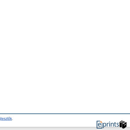
jlesztők
.