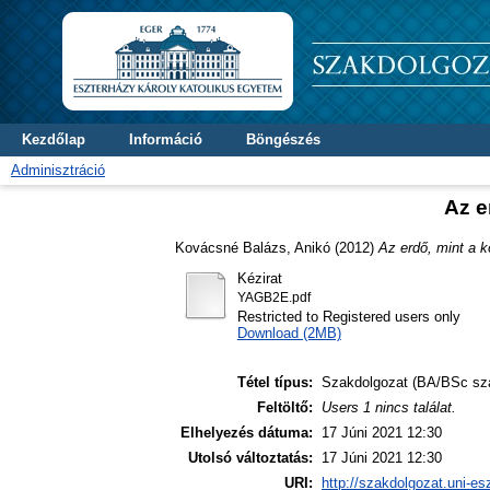
Kezdőlap
Információ
Böngészés
Adminisztráció
Az e
Kovácsné Balázs, Anikó
(2012)
Az erdő, mint a 
Kézirat
YAGB2E.pdf
Restricted to Registered users only
Download (2MB)
Tétel típus:
Szakdolgozat (BA/BSc sz
Feltöltő:
Users 1 nincs találat.
Elhelyezés dátuma:
17 Júni 2021 12:30
Utolsó változtatás:
17 Júni 2021 12:30
URI:
http://szakdolgozat.uni-es