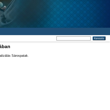
dában
alizálás Sárospatak.