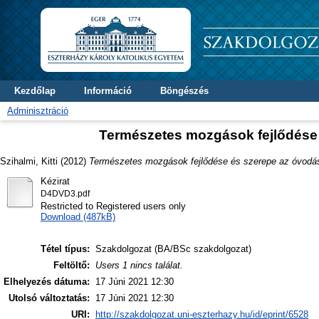
Kezdőlap
Információ
Böngészés
Adminisztráció
Természetes mozgások fejlődése
Szihalmi, Kitti
(2012)
Természetes mozgások fejlődése és szerepe az óvodá
Kézirat
D4DVD3.pdf
Restricted to Registered users only
Download (487kB)
Tétel típus:
Szakdolgozat (BA/BSc szakdolgozat)
Feltöltő:
Users 1 nincs találat.
Elhelyezés dátuma:
17 Júni 2021 12:30
Utolsó változtatás:
17 Júni 2021 12:30
URI:
http://szakdolgozat.uni-eszterhazy.hu/id/eprint/6528