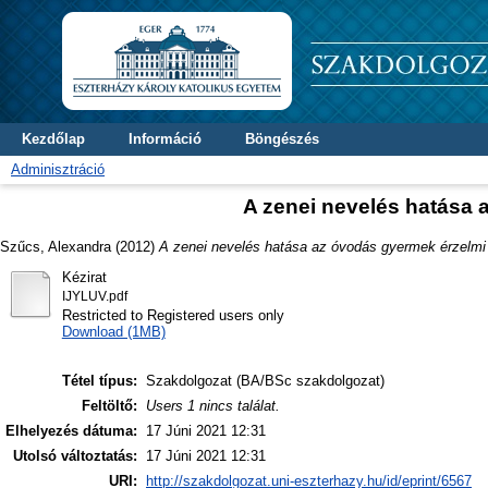
Kezdőlap
Információ
Böngészés
Adminisztráció
A zenei nevelés hatása 
Szűcs, Alexandra
(2012)
A zenei nevelés hatása az óvodás gyermek érzelmi 
Kézirat
IJYLUV.pdf
Restricted to Registered users only
Download (1MB)
Tétel típus:
Szakdolgozat (BA/BSc szakdolgozat)
Feltöltő:
Users 1 nincs találat.
Elhelyezés dátuma:
17 Júni 2021 12:31
Utolsó változtatás:
17 Júni 2021 12:31
URI:
http://szakdolgozat.uni-eszterhazy.hu/id/eprint/6567