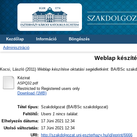
Kezdőlap
Információ
Böngészés
Adminisztráció
Weblap készíté
Kocsi, László
(2011)
Weblap készítése oktatási segédletként.
BA/BSc szakdol
Kézirat
ASPQ32.pdf
Restricted to Registered users only
Download (1MB)
Tétel típus:
Szakdolgozat (BA/BSc szakdolgozat)
Feltöltő:
Users 1 nincs találat.
Elhelyezés dátuma:
17 Júni 2021 12:34
Utolsó változtatás:
17 Júni 2021 12:34
URI:
http://szakdolgozat.uni-eszterhazy.hu/id/eprint/6666