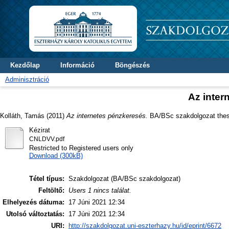
Kezdőlap
Információ
Böngészés
Adminisztráció
Az inter
Kolláth, Tamás
(2011)
Az internetes pénzkeresés.
BA/BSc szakdolgozat thesis
Kézirat
CNLDVV.pdf
Restricted to Registered users only
Download (300kB)
Tétel típus:
Szakdolgozat (BA/BSc szakdolgozat)
Feltöltő:
Users 1 nincs találat.
Elhelyezés dátuma:
17 Júni 2021 12:34
Utolsó változtatás:
17 Júni 2021 12:34
URI:
http://szakdolgozat.uni-eszterhazy.hu/id/eprint/6672