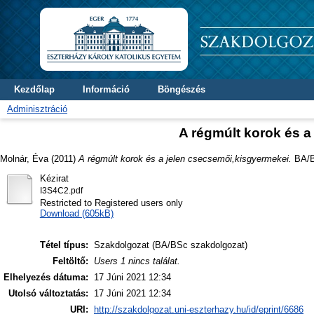
Kezdőlap
Információ
Böngészés
Adminisztráció
A régmúlt korok és a
Molnár, Éva
(2011)
A régmúlt korok és a jelen csecsemői,kisgyermekei.
BA/BS
Kézirat
I3S4C2.pdf
Restricted to Registered users only
Download (605kB)
Tétel típus:
Szakdolgozat (BA/BSc szakdolgozat)
Feltöltő:
Users 1 nincs találat.
Elhelyezés dátuma:
17 Júni 2021 12:34
Utolsó változtatás:
17 Júni 2021 12:34
URI:
http://szakdolgozat.uni-eszterhazy.hu/id/eprint/6686