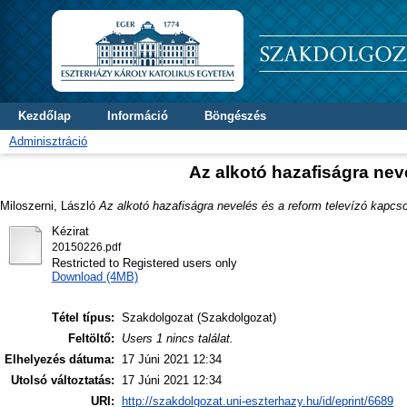
Kezdőlap
Információ
Böngészés
Adminisztráció
Az alkotó hazafiságra nev
Miloszerni, László
Az alkotó hazafiságra nevelés és a reform televízó kapcso
Kézirat
20150226.pdf
Restricted to Registered users only
Download (4MB)
Tétel típus:
Szakdolgozat (Szakdolgozat)
Feltöltő:
Users 1 nincs találat.
Elhelyezés dátuma:
17 Júni 2021 12:34
Utolsó változtatás:
17 Júni 2021 12:34
URI:
http://szakdolgozat.uni-eszterhazy.hu/id/eprint/6689