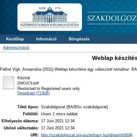
Kezdőlap
Információ
Böngészés
Adminisztráció
Weblap készítés
Pállné Vigh, Annamária
(2011)
Weblap készítése egy választott témához.
BA/
Kézirat
ZNKUC9.pdf
Restricted to Registered users only
Download (713kB)
Tétel típus:
Szakdolgozat (BA/BSc szakdolgozat)
Feltöltő:
Users 1 nincs találat.
Elhelyezés dátuma:
17 Júni 2021 12:34
Utolsó változtatás:
17 Júni 2021 12:34
URI:
http://szakdolgozat.uni-eszterhazy.hu/id/eprint/6694