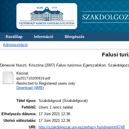
Kezdőlap
Információ
Böngészés
Adminisztráció
Falusi tu
Dénesné Huszti, Krisztina
(2007)
Falusi turizmus Egerszalókon.
Szakdolgozat
Kézirat
gy201710200919.pdf
Restricted to Registered users only
Download (4MB)
Tétel típus:
Szakdolgozat (Szakdolgozat)
Feltöltő:
Users 1 nincs találat.
Elhelyezés dátuma:
17 Júni 2021 12:36
Utolsó változtatás:
17 Júni 2021 12:36
URI:
http://szakdolgozat.uni-eszterhazy.hu/id/eprint/6748