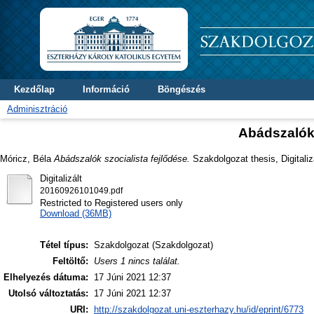
Kezdőlap
Információ
Böngészés
Adminisztráció
Abádszalók 
Móricz, Béla
Abádszalók szocialista fejlődése.
Szakdolgozat thesis, Digitaliz
Digitalizált
20160926101049.pdf
Restricted to Registered users only
Download (36MB)
Tétel típus:
Szakdolgozat (Szakdolgozat)
Feltöltő:
Users 1 nincs találat.
Elhelyezés dátuma:
17 Júni 2021 12:37
Utolsó változtatás:
17 Júni 2021 12:37
URI:
http://szakdolgozat.uni-eszterhazy.hu/id/eprint/6773