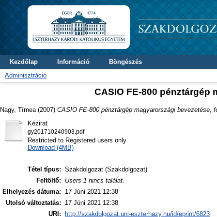
Kezdőlap
Információ
Böngészés
Adminisztráció
CASIO FE-800 pénztárgép m
Nagy, Tímea
(2007)
CASIO FE-800 pénztárgép magyarországi bevezetése, f
Kézirat
gy201710240903.pdf
Restricted to Registered users only
Download (4MB)
Tétel típus:
Szakdolgozat (Szakdolgozat)
Feltöltő:
Users 1 nincs találat.
Elhelyezés dátuma:
17 Júni 2021 12:38
Utolsó változtatás:
17 Júni 2021 12:38
URI:
http://szakdolgozat.uni-eszterhazy.hu/id/eprint/6823