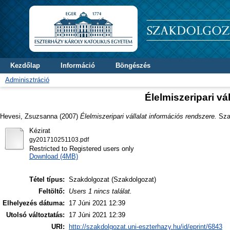
Kezdőlap
Információ
Böngészés
Adminisztráció
Élelmiszeripari vá
Hevesi, Zsuzsanna
(2007)
Élelmiszeripari vállalat információs rendszere.
Szak
Kézirat
gy201710251103.pdf
Restricted to Registered users only
Download (4MB)
Tétel típus:
Szakdolgozat (Szakdolgozat)
Feltöltő:
Users 1 nincs találat.
Elhelyezés dátuma:
17 Júni 2021 12:39
Utolsó változtatás:
17 Júni 2021 12:39
URI:
http://szakdolgozat.uni-eszterhazy.hu/id/eprint/6843