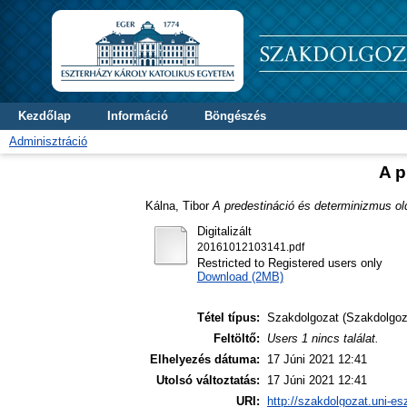
Kezdőlap
Információ
Böngészés
Adminisztráció
A p
Kálna, Tibor
A predestináció és determinizmus ol
Digitalizált
20161012103141.pdf
Restricted to Registered users only
Download (2MB)
Tétel típus:
Szakdolgozat (Szakdolgoz
Feltöltő:
Users 1 nincs találat.
Elhelyezés dátuma:
17 Júni 2021 12:41
Utolsó változtatás:
17 Júni 2021 12:41
URI:
http://szakdolgozat.uni-es