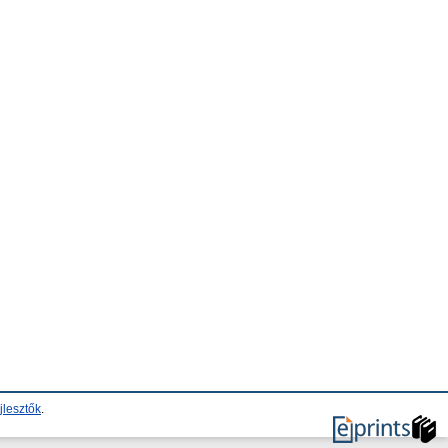
jlesztők
.