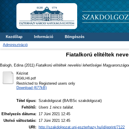
Kezdőlap
Információ
Böngészés
Adminisztráció
Fiatalkorú elítéltek ne
Balogh, Edina
(2011)
Fiatalkorú elítéltek nevelési lehetőségei Magyarországo
Kézirat
BG6LH6.pdf
Restricted to Registered users only
Download (677kB)
Tétel típus:
Szakdolgozat (BA/BSc szakdolgozat)
Feltöltő:
Users 1 nincs találat.
Elhelyezés dátuma:
17 Júni 2021 12:45
Utolsó változtatás:
17 Júni 2021 12:45
URI:
http://szakdolgozat.uni-eszterhazy.hu/id/eprint/7122