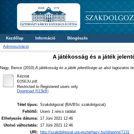
Kezdőlap
Információ
Böngészés
Adminisztráció
A játékosság és a játék jelen
Nagy, Bence
(2010)
A játékosság és a játék jelentősége az alsó tagozatos t
Kézirat
EO5EJU.pdf
Restricted to Registered users only
Download (513kB)
Tétel típus:
Szakdolgozat (BA/BSc szakdolgozat)
Feltöltő:
Users 1 nincs találat.
Elhelyezés dátuma:
17 Júni 2021 12:46
Utolsó változtatás:
17 Júni 2021 12:46
URI:
http://szakdolgozat.uni-eszterhazy.hu/id/eprint/7131