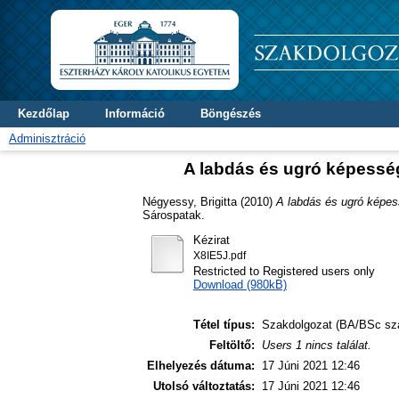
Kezdőlap
Információ
Böngészés
Adminisztráció
A labdás és ugró képesség
Négyessy, Brigitta
(2010)
A labdás és ugró képes
Sárospatak.
Kézirat
X8IE5J.pdf
Restricted to Registered users only
Download (980kB)
Tétel típus:
Szakdolgozat (BA/BSc sz
Feltöltő:
Users 1 nincs találat.
Elhelyezés dátuma:
17 Júni 2021 12:46
Utolsó változtatás:
17 Júni 2021 12:46