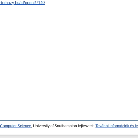
zterhazy.hu/id/eprint/7140
d Computer Science
, University of Southampton fejlesztett.
További információk és fe