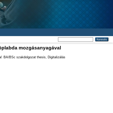
a röplabda mozgásanyagával
l.
BA/BSc szakdolgozat thesis, Digitalizálás