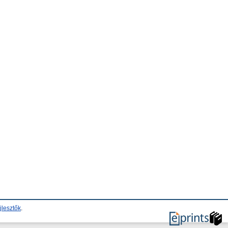
jlesztők
.