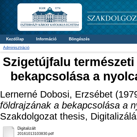
Kezdőlap
Információ
Böngészés
Adminisztráció
Szigetújfalu természeti
bekapcsolása a nyolca
Lernerné Dobosi, Erzsébet
(197
földrajzának a bekapcsolása a ny
Szakdolgozat thesis, Digitalizálá
Digitalizált
20161013103830.pdf