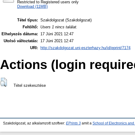
Restricted to Registered users only
Download (11MB)
Tétel típus:
Szakdolgozat (Szakdolgozat)
Feltöltő:
Users 1 nincs találat.
Elhelyezés dátuma:
17 Júni 2021 12:47
Utolsó változtatás:
17 Júni 2021 12:47
URI:
http://szakdolgozat.uni-eszterhazy.hu/id/eprint/7174
Actions (login require
Tétel szekesztése
Szakdolgozat, az alkalamzott szoftver:
EPrints 3
amit a
School of Electronics an