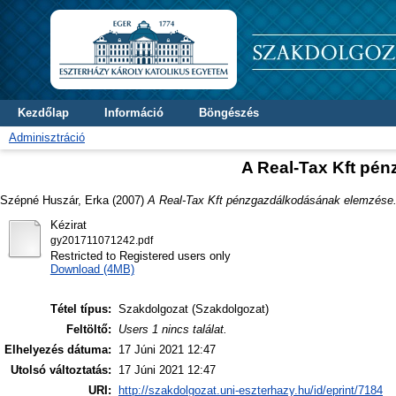
Kezdőlap
Információ
Böngészés
Adminisztráció
A Real-Tax Kft pé
Szépné Huszár, Erka
(2007)
A Real-Tax Kft pénzgazdálkodásának elemzése
Kézirat
gy201711071242.pdf
Restricted to Registered users only
Download (4MB)
Tétel típus:
Szakdolgozat (Szakdolgozat)
Feltöltő:
Users 1 nincs találat.
Elhelyezés dátuma:
17 Júni 2021 12:47
Utolsó változtatás:
17 Júni 2021 12:47
URI:
http://szakdolgozat.uni-eszterhazy.hu/id/eprint/7184