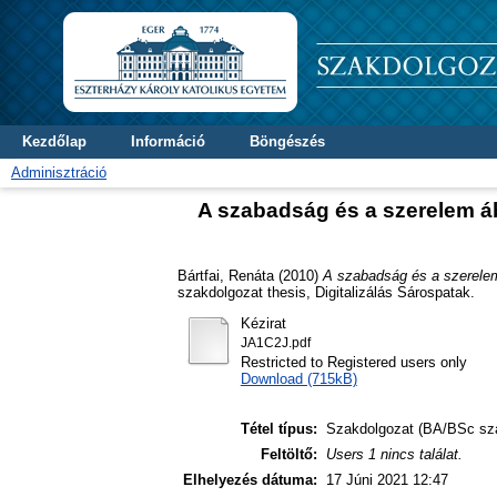
Kezdőlap
Információ
Böngészés
Adminisztráció
A szabadság és a szerelem áb
Bártfai, Renáta
(2010)
A szabadság és a szerelem
szakdolgozat thesis, Digitalizálás Sárospatak.
Kézirat
JA1C2J.pdf
Restricted to Registered users only
Download (715kB)
Tétel típus:
Szakdolgozat (BA/BSc sz
Feltöltő:
Users 1 nincs találat.
Elhelyezés dátuma:
17 Júni 2021 12:47