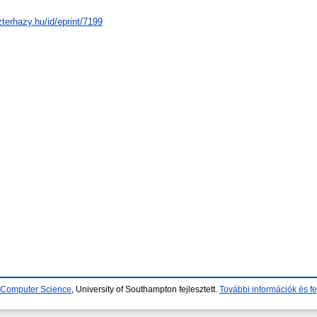
zterhazy.hu/id/eprint/7199
d Computer Science
, University of Southampton fejlesztett.
További információk és fe