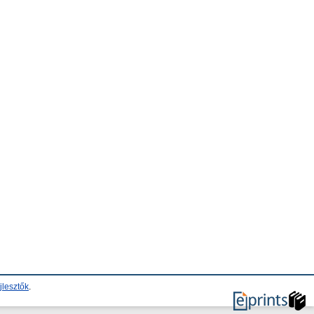
jlesztők
.