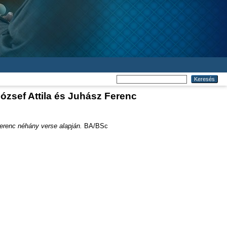
ózsef Attila és Juhász Ferenc
erenc néhány verse alapján.
BA/BSc