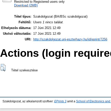
Restricted to Registered users only
Download (2MB)
Tétel típus:
Szakdolgozat (BA/BSc szakdolgozat)
Feltöltő:
Users 1 nincs találat.
Elhelyezés dátuma:
17 Júni 2021 12:49
Utolsó változtatás:
17 Júni 2021 12:49
URI:
http://szakdolgozat.uni-eszterhazy.hu/id/eprint/7256
Actions (login require
Tétel szekesztése
Szakdolgozat, az alkalamzott szoftver:
EPrints 3
amit a
School of Electronics an