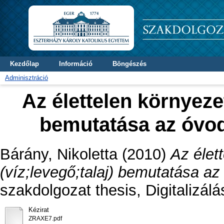
Kezdőlap
Információ
Böngészés
Adminisztráció
Az élettelen környezet
bemutatása az óvo
Bárány, Nikoletta
(2010)
Az élet
(víz;levegő;talaj) bemutatása a
szakdolgozat thesis, Digitalizál
Kézirat
ZRAXE7.pdf