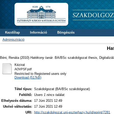
Kezdőlap
Információ
Böngészés
Adminisztráció
Ha
Béni, Renáta
(2010)
Hatékony tanár.
BA/BSc szakdolgozat thesis, Digitalizá
Kézirat
AOVPSF.pdf
Restricted to Registered users only
Download (517kB)
Tétel típus:
Szakdolgozat (BA/BSc szakdolgozat)
Feltöltő:
Users 1 nincs találat.
Elhelyezés dátuma:
17 Júni 2021 12:49
Utolsó változtatás:
17 Júni 2021 12:49
URI:
http://szakdolgozat.uni-eszterhazy.hu/id/eprint/7281