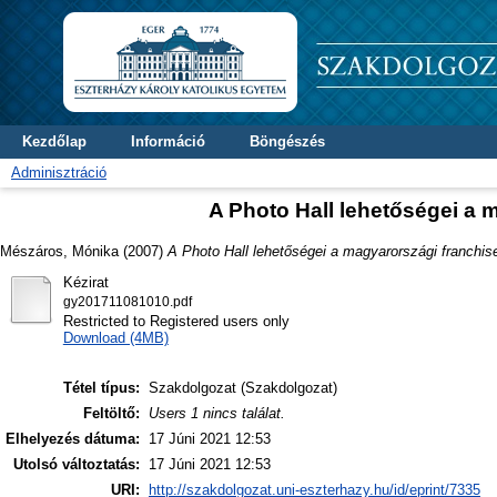
Kezdőlap
Információ
Böngészés
Adminisztráció
A Photo Hall lehetőségei a 
Mészáros, Mónika
(2007)
A Photo Hall lehetőségei a magyarországi franchis
Kézirat
gy201711081010.pdf
Restricted to Registered users only
Download (4MB)
Tétel típus:
Szakdolgozat (Szakdolgozat)
Feltöltő:
Users 1 nincs találat.
Elhelyezés dátuma:
17 Júni 2021 12:53
Utolsó változtatás:
17 Júni 2021 12:53
URI:
http://szakdolgozat.uni-eszterhazy.hu/id/eprint/7335