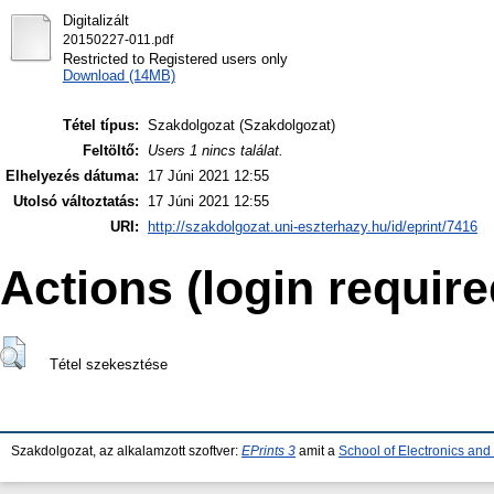
Digitalizált
20150227-011.pdf
Restricted to Registered users only
Download (14MB)
Tétel típus:
Szakdolgozat (Szakdolgozat)
Feltöltő:
Users 1 nincs találat.
Elhelyezés dátuma:
17 Júni 2021 12:55
Utolsó változtatás:
17 Júni 2021 12:55
URI:
http://szakdolgozat.uni-eszterhazy.hu/id/eprint/7416
Actions (login require
Tétel szekesztése
Szakdolgozat, az alkalamzott szoftver:
EPrints 3
amit a
School of Electronics an