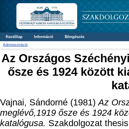
Kezdőlap
Információ
Böngészés
Adminisztráció
Az Országos Széchényi
ősze és 1924 között kia
ka
Vajnai, Sándorné
(1981)
Az Ors
meglévő,1919 ősze és 1924 között
katalógusa.
Szakdolgozat thesis,