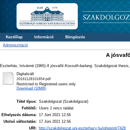
Kezdőlap
Információ
Böngészés
Adminisztráció
A jósvaf
Eszterhás, Istvánné
(1965)
A jósvafői Kossuth-barlang.
Szakdolgozat thesis, 
Digitalizált
20161128101854.pdf
Restricted to Registered users only
Download (10MB)
Tétel típus:
Szakdolgozat (Szakdolgozat)
Feltöltő:
Users 1 nincs találat.
Elhelyezés dátuma:
17 Júni 2021 12:56
Utolsó változtatás:
17 Júni 2021 12:56
URI:
http://szakdolgozat.uni-eszterhazy.hu/id/eprint/7428