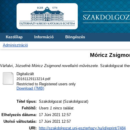
Kezdőlap
Információ
Böngészés
Adminisztráció
Móricz Zsigmo
Várfalvi, Józsefné
Móricz Zsigmond novellaíró művészete.
Szakdolgozat thesi
Digitalizált
20161129113214.pdf
Restricted to Registered users only
Download (7MB)
Tétel típus:
Szakdolgozat (Szakdolgozat)
Feltöltő:
Users 1 nincs találat.
Elhelyezés dátuma:
17 Júni 2021 12:57
Utolsó változtatás:
17 Júni 2021 12:57
URI:
http://szakdolgozat.uni-eszterhazy.hu/id/eprint/7484