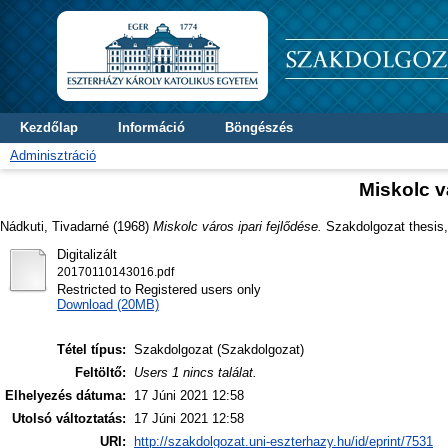
Kezdőlap
Információ
Böngészés
Adminisztráció
Miskolc v
Nádkuti, Tivadarné
(1968)
Miskolc város ipari fejlődése.
Szakdolgozat thesis, 
Digitalizált
20170110143016.pdf
Restricted to Registered users only
Download (20MB)
Tétel típus:
Szakdolgozat (Szakdolgozat)
Feltöltő:
Users 1 nincs találat.
Elhelyezés dátuma:
17 Júni 2021 12:58
Utolsó változtatás:
17 Júni 2021 12:58
URI:
http://szakdolgozat.uni-eszterhazy.hu/id/eprint/7531