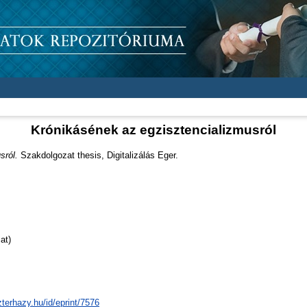
Krónikásének az egzisztencializmusról
sról.
Szakdolgozat thesis, Digitalizálás Eger.
at)
zterhazy.hu/id/eprint/7576