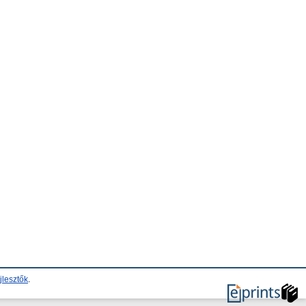
jlesztők
.