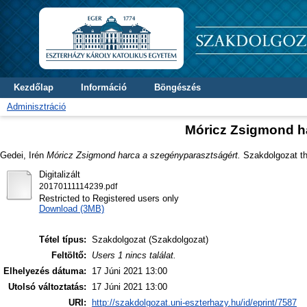
Kezdőlap
Információ
Böngészés
Adminisztráció
Móricz Zsigmond h
Gedei, Irén
Móricz Zsigmond harca a szegényparasztságért.
Szakdolgozat the
Digitalizált
20170111114239.pdf
Restricted to Registered users only
Download (3MB)
Tétel típus:
Szakdolgozat (Szakdolgozat)
Feltöltő:
Users 1 nincs találat.
Elhelyezés dátuma:
17 Júni 2021 13:00
Utolsó változtatás:
17 Júni 2021 13:00
URI:
http://szakdolgozat.uni-eszterhazy.hu/id/eprint/7587