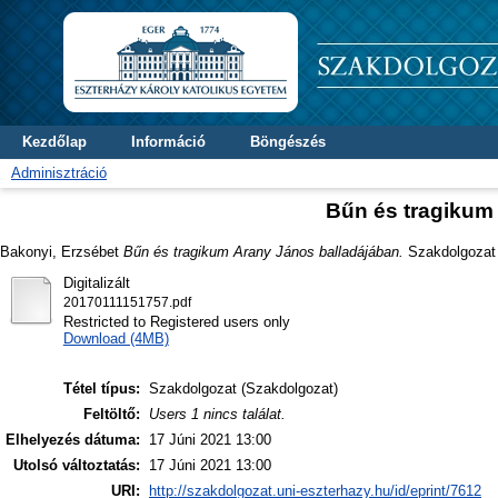
Kezdőlap
Információ
Böngészés
Adminisztráció
Bűn és tragikum
Bakonyi, Erzsébet
Bűn és tragikum Arany János balladájában.
Szakdolgozat t
Digitalizált
20170111151757.pdf
Restricted to Registered users only
Download (4MB)
Tétel típus:
Szakdolgozat (Szakdolgozat)
Feltöltő:
Users 1 nincs találat.
Elhelyezés dátuma:
17 Júni 2021 13:00
Utolsó változtatás:
17 Júni 2021 13:00
URI:
http://szakdolgozat.uni-eszterhazy.hu/id/eprint/7612