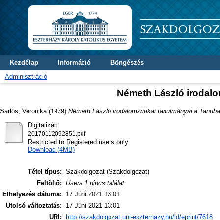
Kezdőlap
Információ
Böngészés
Adminisztráció
Németh László irodalo
Sarlós, Veronika
(1979)
Németh László irodalomkritikai tanulmányai a Tanuba
Digitalizált
20170112092851.pdf
Restricted to Registered users only
Download (4MB)
Tétel típus:
Szakdolgozat (Szakdolgozat)
Feltöltő:
Users 1 nincs találat.
Elhelyezés dátuma:
17 Júni 2021 13:01
Utolsó változtatás:
17 Júni 2021 13:01
URI:
http://szakdolgozat.uni-eszterhazy.hu/id/eprint/7618